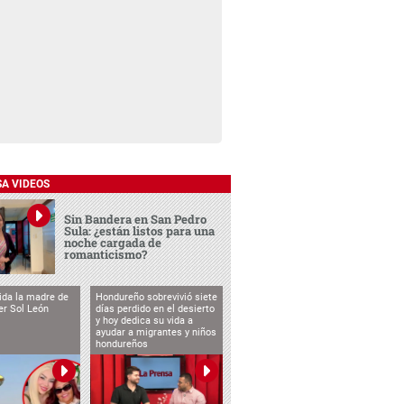
SA VIDEOS
Sin Bandera en San Pedro
Sula: ¿están listos para una
noche cargada de
romanticismo?
vida la madre de
Hondureño sobrevivió siete
cer Sol León
días perdido en el desierto
y hoy dedica su vida a
ayudar a migrantes y niños
hondureños