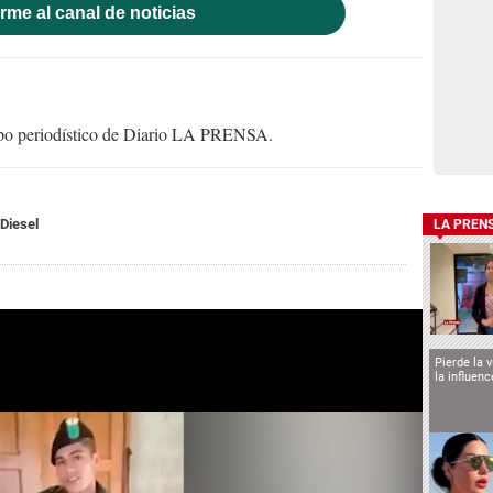
rme al canal de noticias
uipo periodístico de Diario LA PRENSA.
 Diesel
LA PREN
Pierde la 
la influen