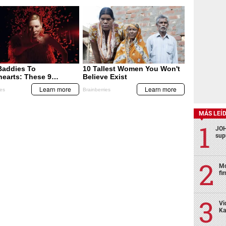
MÁS LEÍ
JOH
sup
Mo
fi
Vi
Ka