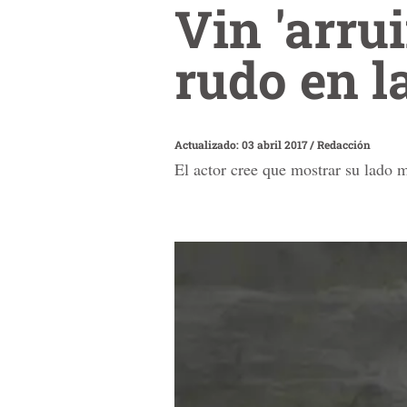
Vin 'arru
rudo en l
Actualizado: 03 abril 2017
/
Redacción
El actor cree que mostrar su lado m