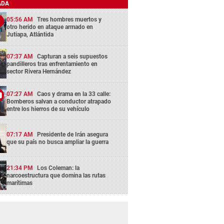
ADA
05:56 AM
Tres hombres muertos y
otro herido en ataque armado en
Jutiapa, Atlántida
07:37 AM
Capturan a seis supuestos
pandilleros tras enfrentamiento en
sector Rivera Hernández
07:27 AM
Caos y drama en la 33 calle:
Bomberos salvan a conductor atrapado
entre los hierros de su vehículo
07:17 AM
Presidente de Irán asegura
que su país no busca ampliar la guerra
21:34 PM
Los Coleman: la
narcoestructura que domina las rutas
marítimas