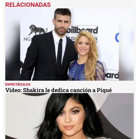
seconds
of
1
minute,
41
seconds
ESPECTÁCULOS
Video: Shakira le dedica canción a Piqué