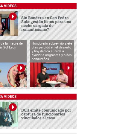
SA VIDEOS
Sin Bandera en San Pedro
Sula: ¿están listos para una
noche cargada de
romanticismo?
vida la madre de
Hondureño sobrevivió siete
cer Sol León
días perdido en el desierto
y hoy dedica su vida a
ayudar a migrantes y niños
hondureños
SA VIDEOS
BCH emite comunicado por
captura de funcionarios
vinculados al caso