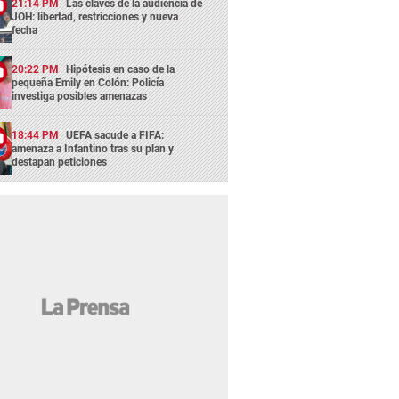
21:14 PM
Las claves de la audiencia de
JOH: libertad, restricciones y nueva
fecha
20:22 PM
Hipótesis en caso de la
pequeña Emily en Colón: Policía
investiga posibles amenazas
18:44 PM
UEFA sacude a FIFA:
amenaza a Infantino tras su plan y
destapan peticiones