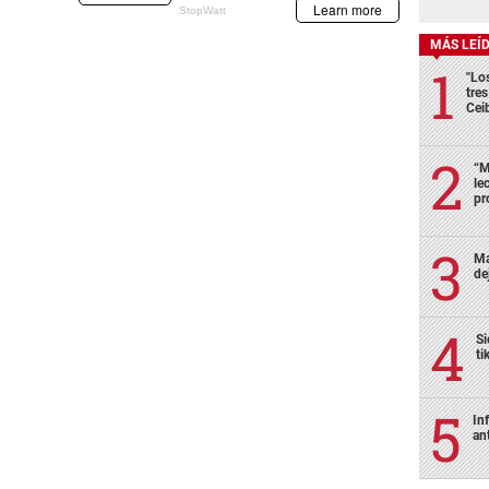
MÁS LEÍ
"Lo
tre
Cei
“M
le
pr
Ma
de
Si
ti
In
an