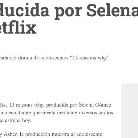
ducida por Sele
tflix
rada del drama de adolescentes “13 reasons why”.
flix, 13 reasons why, producida por Selena Gómez
 una estudiante que revela mediante diversos audios
se estrena hoy.
ay Asher, la producción muestra al adolescente