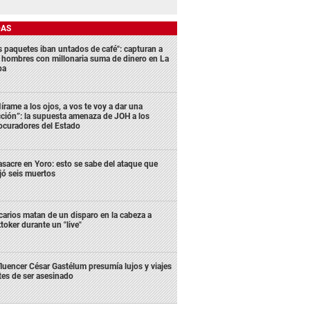
DAS
s paquetes iban untados de café": capturan a
s hombres con millonaria suma de dinero en La
ba
írame a los ojos, a vos te voy a dar una
cción”: la supuesta amenaza de JOH a los
ocuradores del Estado
sacre en Yoro: esto se sabe del ataque que
jó seis muertos
carios matan de un disparo en la cabeza a
ktoker durante un "live"
fluencer César Gastélum presumía lujos y viajes
tes de ser asesinado