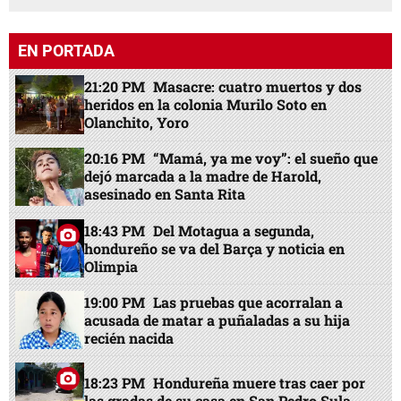
EN PORTADA
21:20 PM
Masacre: cuatro muertos y dos
heridos en la colonia Murilo Soto en
Olanchito, Yoro
20:16 PM
“Mamá, ya me voy”: el sueño que
dejó marcada a la madre de Harold,
asesinado en Santa Rita
18:43 PM
Del Motagua a segunda,
hondureño se va del Barça y noticia en
Olimpia
19:00 PM
Las pruebas que acorralan a
acusada de matar a puñaladas a su hija
recién nacida
18:23 PM
Hondureña muere tras caer por
las gradas de su casa en San Pedro Sula