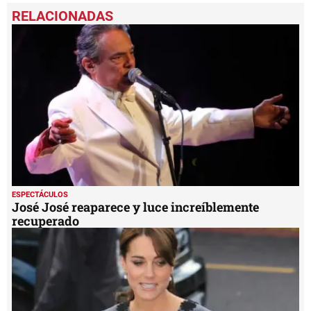
seconds
of
33
seconds
ESPECTÁCULOS
José José reaparece y luce increíblemente
recuperado