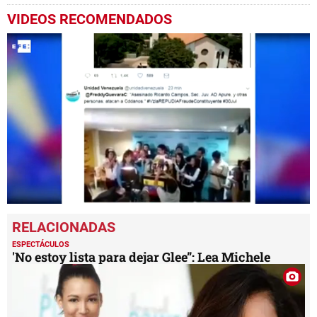
VIDEOS RECOMENDADOS
0
seconds
of
2
ESPECTÁCULOS
minutes,
'No estoy lista para dejar Glee”: Lea Michele
21
seconds