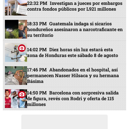
22:32 PM
Investigan a jueces por embargos
contra fondos públicos por L921 millones
18:33 PM
Guatemala indaga si sicarios
hondureños asesinaron a narcotraficante en
su territorio
14:02 PM
Diez horas sin luz estará esta
zona de Honduras este sábado 8 de agosto
17:46 PM
Abandonados en el hospital, así
permanecen Nasser Hilsaca y su hermana
Básima
14:50 PM
Barcelona con sorpresiva salida
de figura, revés con Rodri y oferta de 115
millones