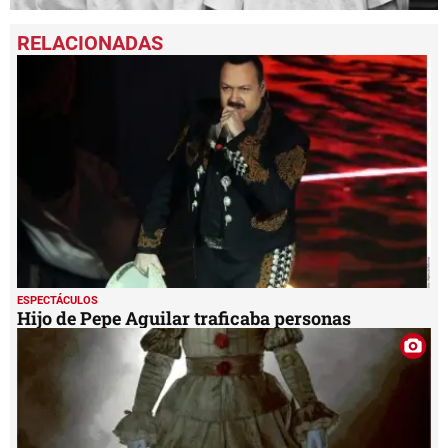
0
seconds
of
3
minutes,
55
seconds
ESPECTÁCULOS
Hijo de Pepe Aguilar traficaba personas