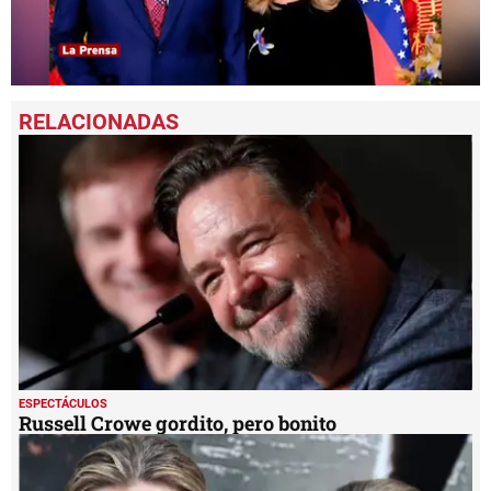
0
seconds
of
1
minute,
1
second
ESPECTÁCULOS
Russell Crowe gordito, pero bonito