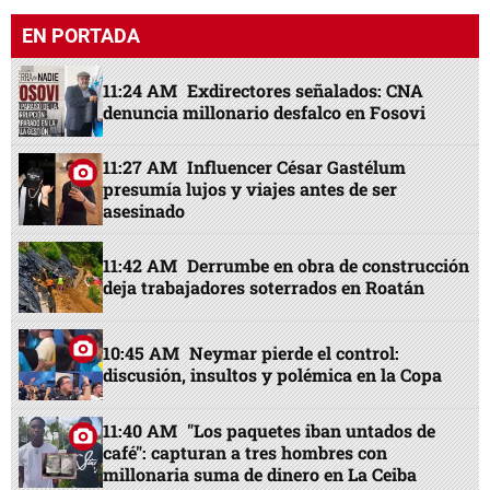
EN PORTADA
11:24 AM
Exdirectores señalados: CNA
denuncia millonario desfalco en Fosovi
11:27 AM
Influencer César Gastélum
presumía lujos y viajes antes de ser
asesinado
11:42 AM
Derrumbe en obra de construcción
deja trabajadores soterrados en Roatán
10:45 AM
Neymar pierde el control:
discusión, insultos y polémica en la Copa
11:40 AM
"Los paquetes iban untados de
café": capturan a tres hombres con
millonaria suma de dinero en La Ceiba