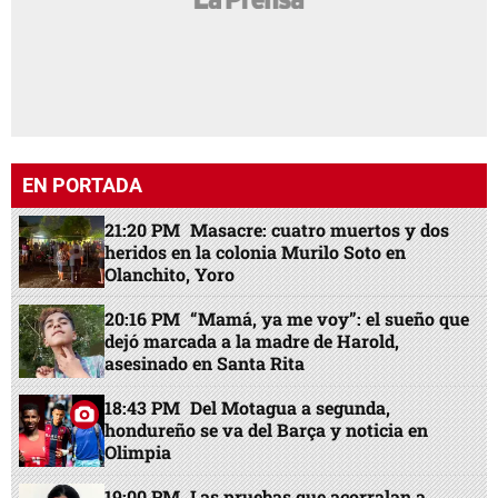
EN PORTADA
21:20 PM
Masacre: cuatro muertos y dos
heridos en la colonia Murilo Soto en
Olanchito, Yoro
20:16 PM
“Mamá, ya me voy”: el sueño que
dejó marcada a la madre de Harold,
asesinado en Santa Rita
18:43 PM
Del Motagua a segunda,
hondureño se va del Barça y noticia en
Olimpia
19:00 PM
Las pruebas que acorralan a