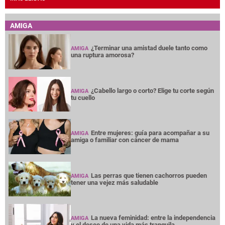
AMIGA
¿Terminar una amistad duele tanto como
AMIGA
una ruptura amorosa?
¿Cabello largo o corto? Elige tu corte según
AMIGA
tu cuello
Entre mujeres: guía para acompañar a su
AMIGA
amiga o familiar con cáncer de mama
Las perras que tienen cachorros pueden
AMIGA
tener una vejez más saludable
La nueva feminidad: entre la independencia
AMIGA
y el deseo de una vida más tranquila