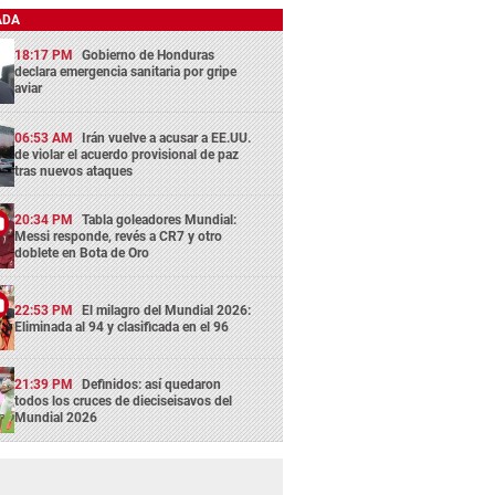
ADA
18:17 PM
Gobierno de Honduras
declara emergencia sanitaria por gripe
aviar
06:53 AM
Irán vuelve a acusar a EE.UU.
de violar el acuerdo provisional de paz
tras nuevos ataques
20:34 PM
Tabla goleadores Mundial:
Messi responde, revés a CR7 y otro
doblete en Bota de Oro
22:53 PM
El milagro del Mundial 2026:
Eliminada al 94 y clasificada en el 96
21:39 PM
Definidos: así quedaron
todos los cruces de dieciseisavos del
Mundial 2026