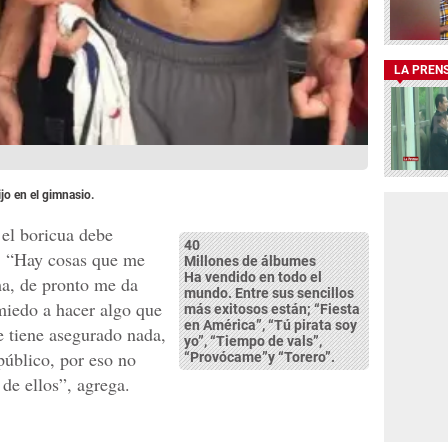
LA PREN
jo en el gimnasio.
 el boricua debe
40
r. “Hay cosas que me
Millones de álbumes
Ha vendido en todo el
ma, de pronto me da
mundo. Entre sus sencillos
iedo a hacer algo que
más exitosos están; “Fiesta
en América”, “Tú pirata soy
e tiene asegurado nada,
yo”, “Tiempo de vals”,
público, por eso no
“Provócame”y “Torero”.
de ellos”, agrega.