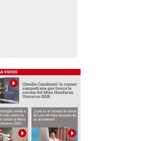
SA VIDEOS
Claudia Canahuati: la runner
sampedrana que busca la
corona del Miss Honduras
Universo 2026
ndragón revela a
¿Cuál es el estado de salud
 todo sobre su
de Luis de Alba después de
ón rumbo al Miss
su accidente?
Universo 2026