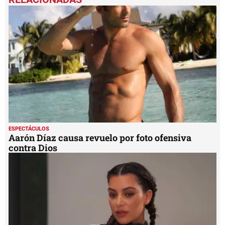
of
1
minute,
12
seconds
ESPECTÁCULOS
Aarón Díaz causa revuelo por foto ofensiva
contra Dios