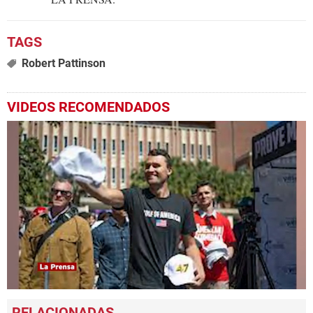
Robert Pattinson
VIDEOS RECOMENDADOS
0
seconds