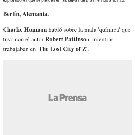
exploradores que se pierden en las selvas de Brasil en los años 20.
Berlín, Alemania.
Charlie Hunnam
habló sobre la mala 'química' que
Robert Pattinso
tuvo con el actor
n, mientras
The Lost City of Z
trabajaban en '
'.