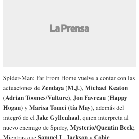
Spider-Man: Far From Home vuelve a contar con las
Zendaya
M.J.
Michael Keaton
actuaciones de
(
),
Adrian Toomes
Vulture
Jon Favreau
Happy
(
/
),
(
Hogan
Marisa Tomei
tía May
) y
(
), además del
Jake Gyllenhaal
integró de el
, quien interpreta al
Mysterio/Quentin Beck;
nuevo enemigo de Spidey,
Samuel L. Jackson
Cobie
Mientras que
y