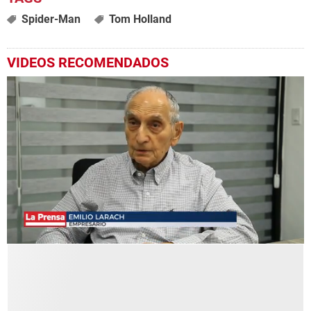
Spider-Man
Tom Holland
VIDEOS RECOMENDADOS
0
seconds
of
2
minutes,
57