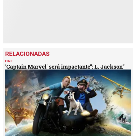
seconds
CINE
'Captain Marvel' será impactante”: L. Jackson”