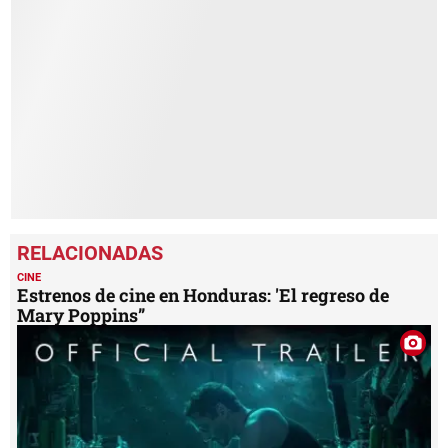
seconds
of
8
minutes,
21
seconds
CINE
Estrenos de cine en Honduras: 'El regreso de
Mary Poppins”