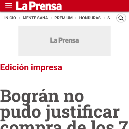
INICIO
MENTE SANA
PREMIUM
HONDURAS
SAN PEDR
Edición impresa
Bográn no
pudo justificar
compra de los 7