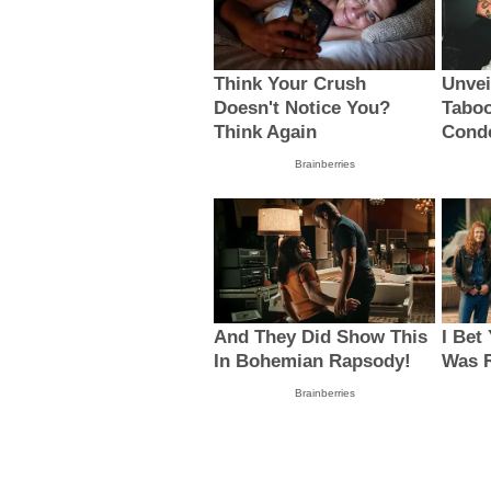
ECONOMÍA
Hasta 30 días tarda
desaduanar un contenedor
en Puerto Cortés
ECONOMÍA
Por el ‘brexit’, In
más por SABMiller
algunos se opon
MIS TEMAS PREFERIDOS
CONTENIDO PROMOCIONADO
Think Your Crush
Unvei