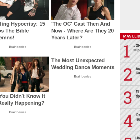
MÁS LEÍ
ECONOMÍA
JOH
Bev paga
Cepal prevé crecimiento de
sup
, pero
3.4% para Honduras
en
Ac
Ga
El
ti
Re
su
ling Hypocrisy: 15
'The OC' Cast Then And
Ha