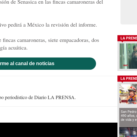
misión de Senasica en las fincas camaroneras del
ivo pedirá a México la revisión del informe.
e fincas camaroneras, siete empacadoras, dos
LA PREN
gía acuática.
rme al canal de noticias
LA PREN
uipo periodístico de Diario LA PRENSA.
San Pedro 
490 años, 
de vida y 