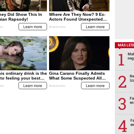
MÁS LEÍ
Mat
neg
Re
Iz
Fa
en
Fa
en