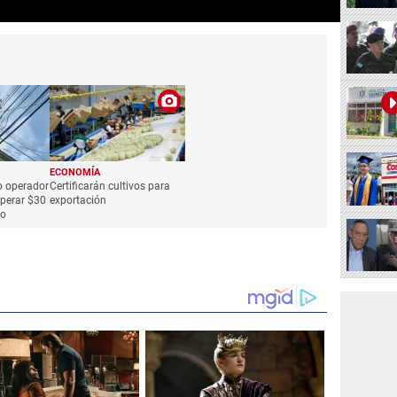
ECONOMÍA
o operador
Certificarán cultivos para
uperar $30
exportación
ño