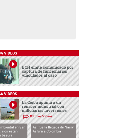
SA VIDEOS
BCH emite comunicado por
captura de funcionarios
vinculados al caso
SA VIDEOS
La Ceiba apunta a un
renacer industrial con
millonarias inversiones
Últimos Videos
ambiental en San
Así fue la llegada de Nasry
: ríos están
Asfura a Colombia
e basura