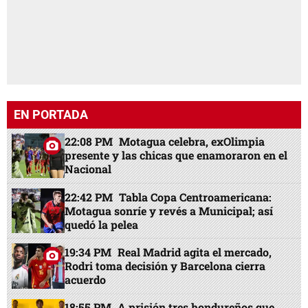
EN PORTADA
22:08 PM
Motagua celebra, exOlimpia
presente y las chicas que enamoraron en el
Nacional
22:42 PM
Tabla Copa Centroamericana:
Motagua sonríe y revés a Municipal; así
quedó la pelea
19:34 PM
Real Madrid agita el mercado,
Rodri toma decisión y Barcelona cierra
acuerdo
18:55 PM
A prisión tres hondureños que