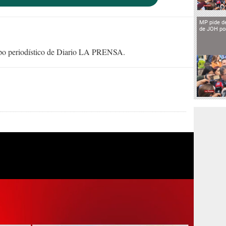
MP pide de
de JOH por
uipo periodístico de Diario LA PRENSA.