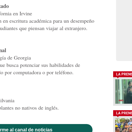
zado
ornia en Irvine
ón en escritura académica para un desempeño
tudiantes que piensan viajar al extranjero.
nal
ogía de Georgia
que busca potenciar sus habilidades de
o por computadora o por teléfono.
LA PREN
ilvania
lantes no nativos de inglés.
LA PREN
rme al canal de noticias