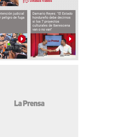
Últimos Videos
tención judicial
Damario Reyes: "El Estado
 peligro de fuga
hondureño debe decirnos
si los 7 proyectos
culturales de Iberescena
van o no van"