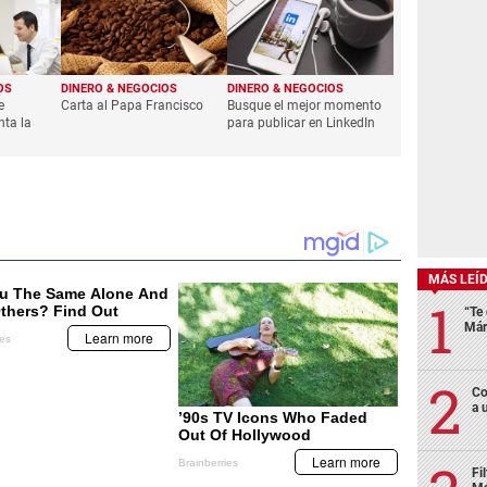
OS
DINERO & NEGOCIOS
DINERO & NEGOCIOS
e
Carta al Papa Francisco
Busque el mejor momento
ta la
para publicar en LinkedIn
MÁS LEÍ
“Te 
Már
Co
a 
Fi