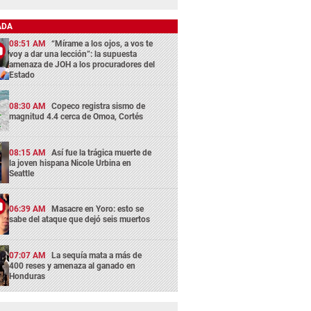
ADA
08:51 AM
“Mírame a los ojos, a vos te
voy a dar una lección”: la supuesta
amenaza de JOH a los procuradores del
Estado
08:30 AM
Copeco registra sismo de
magnitud 4.4 cerca de Omoa, Cortés
08:15 AM
Así fue la trágica muerte de
la joven hispana Nicole Urbina en
Seattle
06:39 AM
Masacre en Yoro: esto se
sabe del ataque que dejó seis muertos
07:07 AM
La sequía mata a más de
400 reses y amenaza al ganado en
Honduras