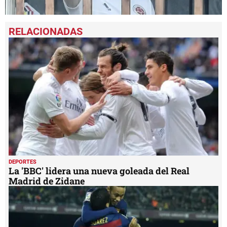
0
seconds
of
1
minute,
4
seconds
DEPORTES
La 'BBC' lidera una nueva goleada del Real
Madrid de Zidane