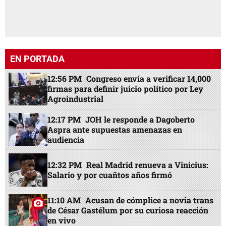
EN PORTADA
12:56 PM
Congreso envía a verificar 14,000
firmas para definir juicio político por Ley
Agroindustrial
12:17 PM
JOH le responde a Dagoberto
Aspra ante supuestas amenazas en
audiencia
12:32 PM
Real Madrid renueva a Vinicius:
Salario y por cuañtos años firmó
11:10 AM
Acusan de cómplice a novia trans
de César Gastélum por su curiosa reacción
en vivo