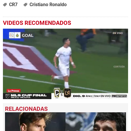
CR7
Cristiano Ronaldo
VIDEOS RECOMENDADOS
0
seconds
of
1
minute,
2
seconds