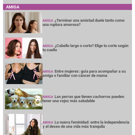
AMIGA
¿Terminar una amistad duele tanto como
AMIGA
una ruptura amorosa?
¿Cabello largo o corto? Elige tu corte según
AMIGA
tu cuello
Entre mujeres: guía para acompañar a su
AMIGA
amiga o familiar con cáncer de mama
Las perras que tienen cachorros pueden
AMIGA
tener una vejez más saludable
La nueva feminidad: entre la independencia
AMIGA
y el deseo de una vida más tranquila