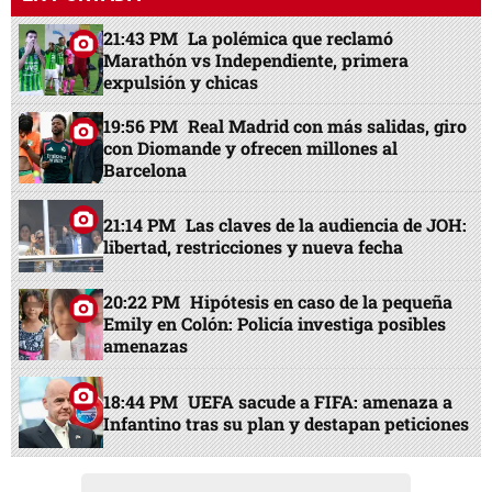
21:43 PM
La polémica que reclamó
Marathón vs Independiente, primera
expulsión y chicas
19:56 PM
Real Madrid con más salidas, giro
con Diomande y ofrecen millones al
Barcelona
21:14 PM
Las claves de la audiencia de JOH:
libertad, restricciones y nueva fecha
20:22 PM
Hipótesis en caso de la pequeña
Emily en Colón: Policía investiga posibles
amenazas
18:44 PM
UEFA sacude a FIFA: amenaza a
Infantino tras su plan y destapan peticiones