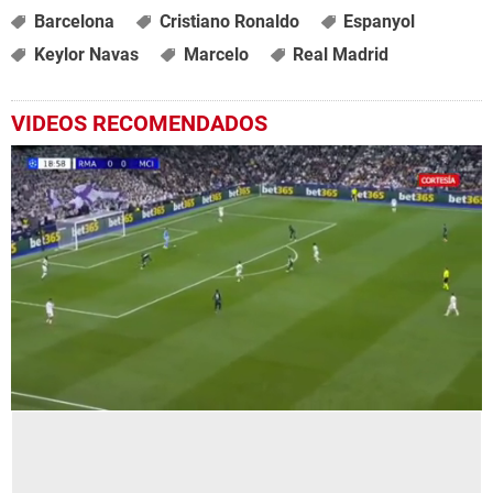
Barcelona
Cristiano Ronaldo
Espanyol
Keylor Navas
Marcelo
Real Madrid
VIDEOS RECOMENDADOS
0
seconds
of
1
minute,