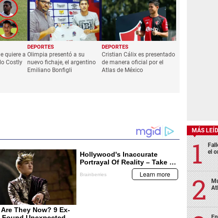
DEPORTES
DEPORTES
e quiere a
Olimpia presentó a su
Cristian Cálix es presentado
lo Costly
nuevo fichaje, el argentino
de manera oficial por el
Emiliano Bonfigli
Atlas de México
MÁS LEÍ
Fall
el o
Mu
At
En