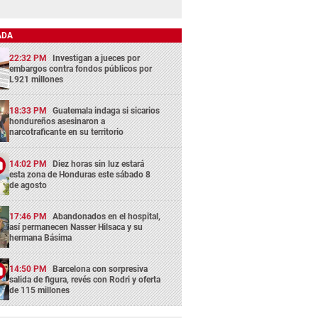
ADA
22:32 PM
Investigan a jueces por
embargos contra fondos públicos por
L921 millones
18:33 PM
Guatemala indaga si sicarios
hondureños asesinaron a
narcotraficante en su territorio
14:02 PM
Diez horas sin luz estará
esta zona de Honduras este sábado 8
de agosto
17:46 PM
Abandonados en el hospital,
así permanecen Nasser Hilsaca y su
hermana Básima
14:50 PM
Barcelona con sorpresiva
salida de figura, revés con Rodri y oferta
de 115 millones