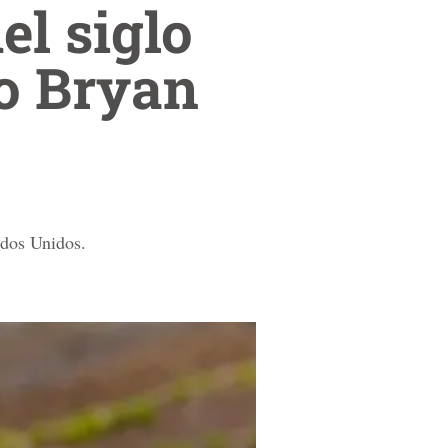
el siglo
ño Bryan
ados Unidos.