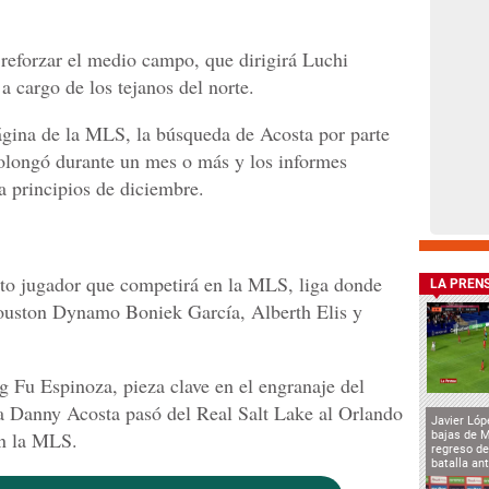
reforzar el medio campo, que dirigirá Luchi
 cargo de los tejanos del norte.
ágina de la MLS, la búsqueda de Acosta por parte
rolongó durante un mes o más y los informes
 a principios de diciembre.
xto jugador que competirá en la MLS, liga donde
LA PREN
Houston Dynamo Boniek García, Alberth Elis y
 Fu Espinoza, pieza clave en el engranaje del
sa Danny Acosta pasó del Real Salt Lake al Orlando
Javier Lóp
en la MLS.
bajas de 
regreso de
batalla an