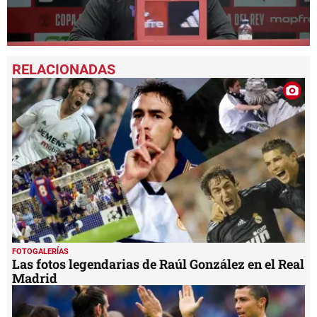
0
seconds
of
25
seconds
FOTOGALERÍAS
Las fotos legendarias de Raúl González en el Real
Madrid