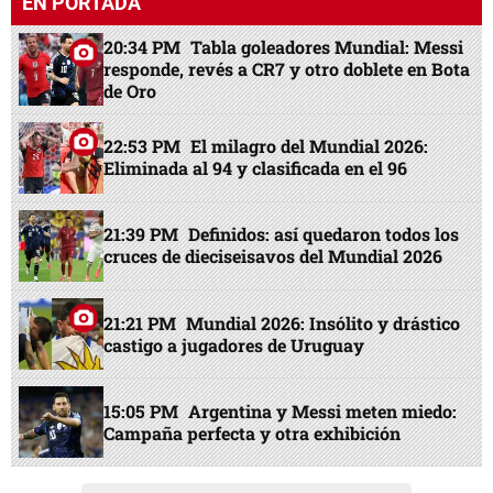
EN PORTADA
20:34 PM
Tabla goleadores Mundial: Messi
responde, revés a CR7 y otro doblete en Bota
de Oro
22:53 PM
El milagro del Mundial 2026:
Eliminada al 94 y clasificada en el 96
21:39 PM
Definidos: así quedaron todos los
cruces de dieciseisavos del Mundial 2026
21:21 PM
Mundial 2026: Insólito y drástico
castigo a jugadores de Uruguay
15:05 PM
Argentina y Messi meten miedo:
Campaña perfecta y otra exhibición