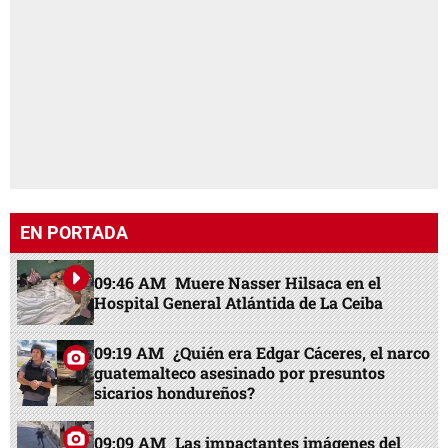
EN PORTADA
09:46 AM
Muere Nasser Hilsaca en el
Hospital General Atlántida de La Ceiba
09:19 AM
¿Quién era Edgar Cáceres, el narco
guatemalteco asesinado por presuntos
sicarios hondureños?
09:09 AM
Las impactantes imágenes del