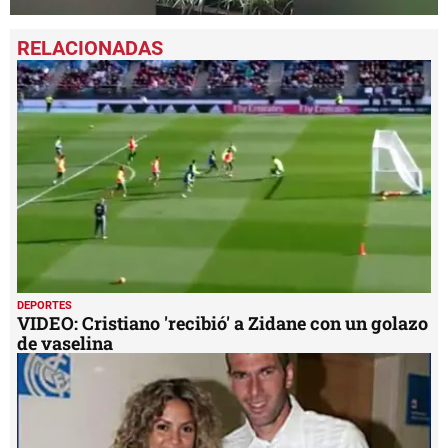
0
seconds
of
1
minute,
0
DEPORTES
VIDEO: Cristiano 'recibió' a Zidane con un golazo
de vaselina