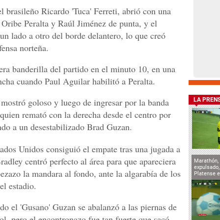
l brasileño Ricardo 'Tuca' Ferreti, abrió con una
 Oribe Peralta y Raúl Jiménez de punta, y el
un lado a otro del borde delantero, lo que creó
fensa norteña.
ra banderilla del partido en el minuto 10, en una
cha cuando Paul Aguilar habilitó a Peralta.
 mostró goloso y luego de ingresar por la banda
LA PREN
quien remató con la derecha desde el centro por
endo a un desestabilizado Brad Guzan.
ados Unidos consiguió el empate tras una jugada a
adley centró perfecto al área para que apareciera
Marathón, 
expulsado
zazo la mandara al fondo, ante la algarabía de los
Platense e
l estadio.
ndo el 'Gusano' Guzan se abalanzó a las piernas de
ol, pero el encontronazo fue tan fuerte que sacó