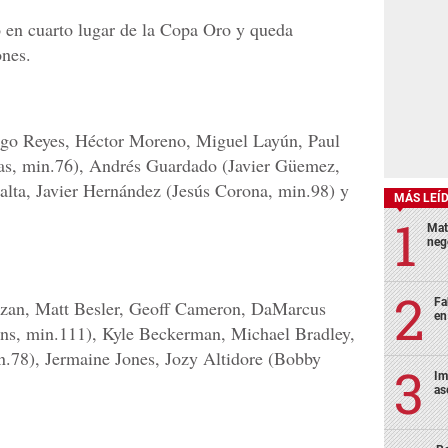
 en cuarto lugar de la Copa Oro y queda
ones.
go Reyes, Héctor Moreno, Miguel Layún, Paul
as, min.76), Andrés Guardado (Javier Güemez,
alta, Javier Hernández (Jesús Corona, min.98) y
MÁS LEÍ
Mat
neg
Fa
an, Matt Besler, Geoff Cameron, DaMarcus
en
ns, min.111), Kyle Beckerman, Michael Bradley,
.78), Jermaine Jones, Jozy Altidore (Bobby
Im
as