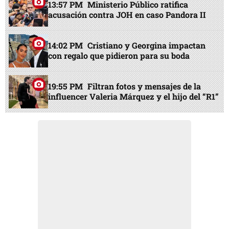
13:57 PM
Ministerio Público ratifica
acusación contra JOH en caso Pandora II
14:02 PM
Cristiano y Georgina impactan
con regalo que pidieron para su boda
19:55 PM
Filtran fotos y mensajes de la
influencer Valeria Márquez y el hijo del “R1”