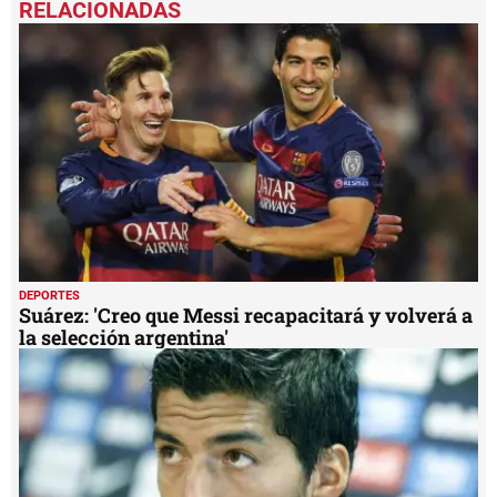
of
7
minutes,
2
seconds
DEPORTES
Suárez: 'Creo que Messi recapacitará y volverá a
la selección argentina'