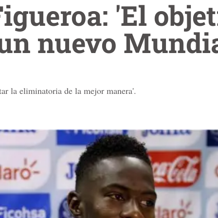
gueroa: 'El objet
 un nuevo Mundia
ar la eliminatoria de la mejor manera'.