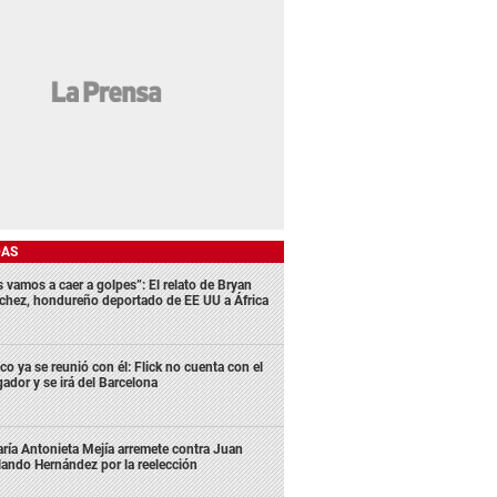
DAS
s vamos a caer a golpes”: El relato de Bryan
chez, hondureño deportado de EE UU a África
co ya se reunió con él: Flick no cuenta con el
gador y se irá del Barcelona
ría Antonieta Mejía arremete contra Juan
lando Hernández por la reelección