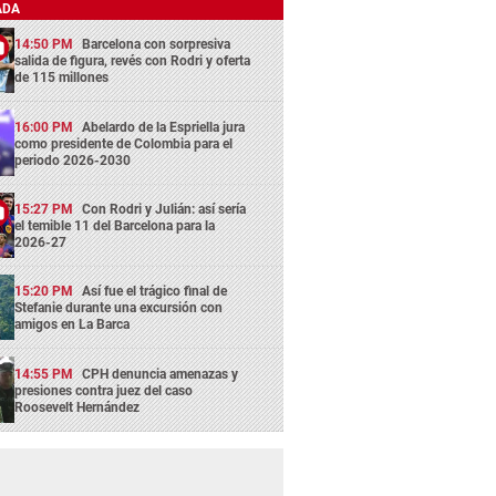
ADA
14:50 PM
Barcelona con sorpresiva
salida de figura, revés con Rodri y oferta
de 115 millones
16:00 PM
Abelardo de la Espriella jura
como presidente de Colombia para el
periodo 2026-2030
15:27 PM
Con Rodri y Julián: así sería
el temible 11 del Barcelona para la
2026-27
15:20 PM
Así fue el trágico final de
Stefanie durante una excursión con
amigos en La Barca
14:55 PM
CPH denuncia amenazas y
presiones contra juez del caso
Roosevelt Hernández