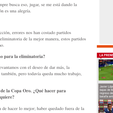
pre busca eso, jugar, se me está dando la
ón es una alegría.
ción, errores nos han costado partidos
eliminatoria de la mejor manera, estos partidos
ho.
ho para la eliminatoria?
LA PREN
levantamos con el deseo de dar más, la
es también, pero todavía queda mucho trabajo,
Javier Lóp
 de la Copa Oro. ¿Qué hacer para
bajas de 
regreso de
 quiere?
batalla an
ón de hacer lo mejor; haber quedado fuera de la