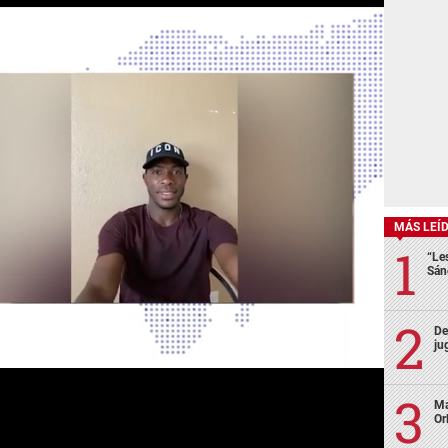
MÁS LEÍ
“Le
Sán
De
ju
Ma
Or