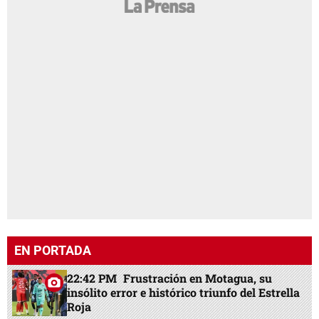
EN PORTADA
22:42 PM
Frustración en Motagua, su
insólito error e histórico triunfo del Estrella
Roja