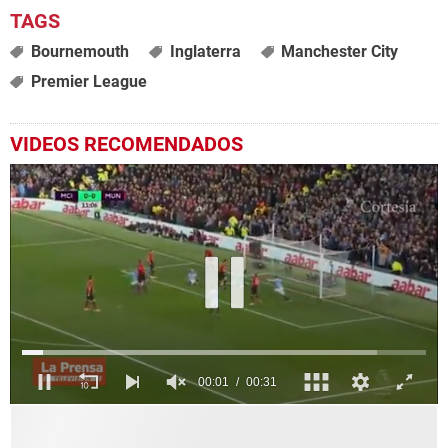
Bournemouth
Inglaterra
Manchester City
Premier League
VIDEOS RECOMENDADOS
0
seconds
of