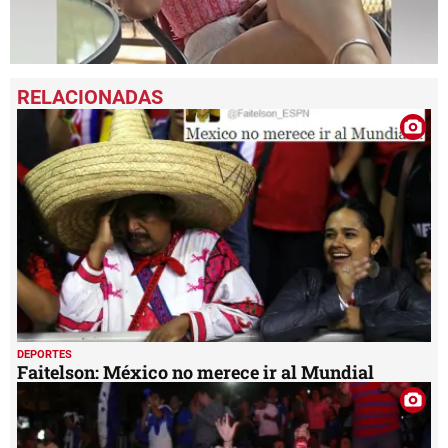
0
seconds
of
1
minute,
40
seconds
DEPORTES
Faitelson: México no merece ir al Mundial