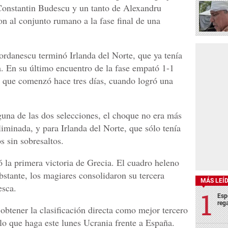
 Constantin Budescu y un tanto de Alexandru
on al conjunto rumano a la fase final de una
ordanescu terminó Irlanda del Norte, que ya tenía
a. En su último encuentro de la fase empató 1-1
ta que comenzó hace tres días, cuando logró una
guna de las dos selecciones, el choque no era más
liminada, y para Irlanda del Norte, que sólo tenía
s sin sobresaltos.
ó la primera victoria de Grecia. El cuadro heleno
stante, los magiares consolidaron su tercera
MÁS LEÍ
esca.
Esp
rega
obtener la clasificación directa como mejor tercero
 lo que haga este lunes Ucrania frente a España.