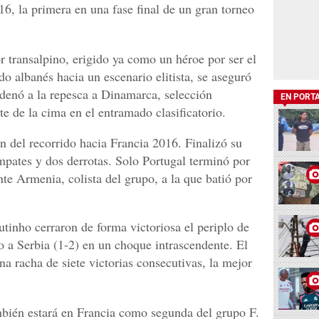
6, la primera en una fase final de un gran torneo
r transalpino, erigido ya como un héroe por ser el
o albanés hacia un escenario elitista, se aseguró
denó a la repesca a Dinamarca, selección
EN PORT
te de la cima en el entramado clasificatorio.
ón del recorrido hacia Francia 2016. Finalizó su
empates y dos derrotas. Solo Portugal terminó por
nte Armenia, colista del grupo, a la que batió por
inho cerraron de forma victoriosa el periplo de
o a Serbia (1-2) en un choque intrascendente. El
na racha de siete victorias consecutivas, la mejor
bién estará en Francia como segunda del grupo F.