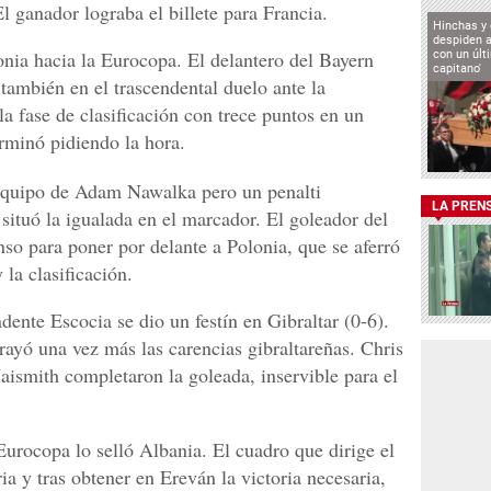
l ganador lograba el billete para Francia.
Hinchas y
despiden a
nia hacia la Eurocopa. El delantero del Bayern
con un últ
capitano'
también en el trascendental duelo ante la
la fase de clasificación con trece puntos en un
erminó pidiendo la hora.
equipo de Adam Nawalka pero un penalti
LA PREN
situó la igualada en el marcador. El goleador del
so para poner por delante a Polonia, que se aferró
 la clasificación.
ente Escocia se dio un festín en Gibraltar (0-6).
rayó una vez más las carencias gibraltareñas. Chris
ismith completaron la goleada, inservible para el
Eurocopa lo selló Albania. El cuadro que dirige el
ia y tras obtener en Ereván la victoria necesaria,