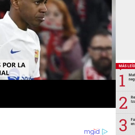
MÁS LEÍ
Mat
neg
Re
Iz
Fa
en