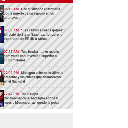
06:15 AM
Cae auxiliar de enfermería
por la muerte de su esposo en un
autolavado
07:58 AM
“Les vamos a caer a golpes”:
El relato de Bryan Sánchez, hondureño
deportado de EE UU a África
07:57 AM
Tela tendrá nuevo muelle
para yates con inversión superior a
L100 millones
22:08 PM
Motagua celebra, exOlimpia
presente y las chicas que enamoraron
en el Nacional
22:42 PM
Tabla Copa
Centroamericana: Motagua sonríe y
revés a Municipal; así quedó la pelea