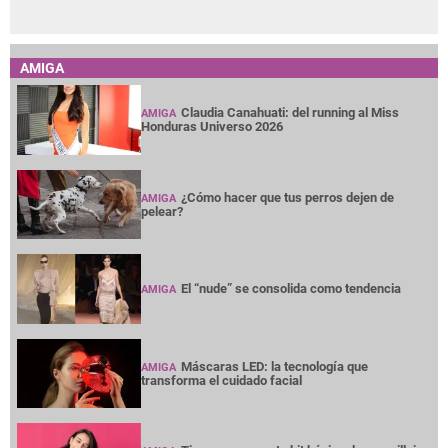
AMIGA
Claudia Canahuati: del running al Miss
AMIGA
Honduras Universo 2026
¿Cómo hacer que tus perros dejen de
AMIGA
pelear?
El “nude” se consolida como tendencia
AMIGA
Máscaras LED: la tecnología que
AMIGA
transforma el cuidado facial