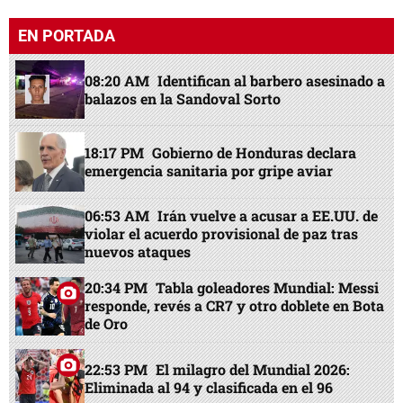
EN PORTADA
08:20 AM
Identifican al barbero asesinado a
balazos en la Sandoval Sorto
18:17 PM
Gobierno de Honduras declara
emergencia sanitaria por gripe aviar
06:53 AM
Irán vuelve a acusar a EE.UU. de
violar el acuerdo provisional de paz tras
nuevos ataques
20:34 PM
Tabla goleadores Mundial: Messi
responde, revés a CR7 y otro doblete en Bota
de Oro
22:53 PM
El milagro del Mundial 2026:
Eliminada al 94 y clasificada en el 96