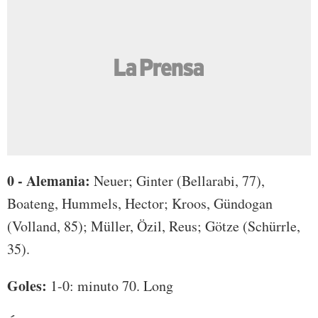
0 - Alemania:
Neuer; Ginter (Bellarabi, 77),
Boateng, Hummels, Hector; Kroos, Gündogan
(Volland, 85); Müller, Özil, Reus; Götze (Schürrle,
35).
Goles:
1-0: minuto 70. Long