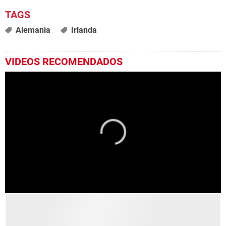
Alemania
Irlanda
VIDEOS RECOMENDADOS
0
seconds
of
42