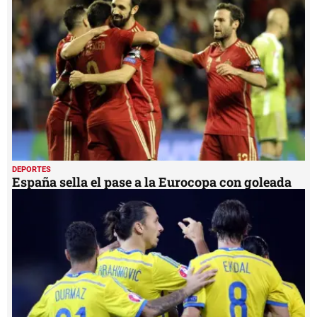
51
seconds
DEPORTES
España sella el pase a la Eurocopa con goleada