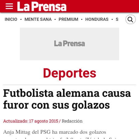
INICIO
MENTE SANA
PREMIUM
HONDURAS
SAN PEDR
Deportes
Futbolista alemana causa
furor con sus golazos
Actualizado: 17 agosto 2015
/
Redacción
Anja Mittag del PSG ha marcado dos golazos