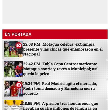
EN PORTADA
22:08 PM
Motagua celebra, exOlimpia
presente y las chicas que enamoraron en el
Nacional
22:42 PM
Tabla Copa Centroamericana:
Motagua sonríe y revés a Municipal; así
quedó la pelea
19:34 PM
Real Madrid agita el mercado,
Rodri toma decisión y Barcelona cierra
acuerdo
18:55 PM
A prisión tres hondureños que
llevaban cuatro millones de lempiras en