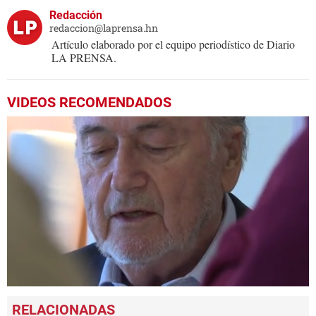
Redacción
redaccion@laprensa.hn
Artículo elaborado por el equipo periodístico de Diario
LA PRENSA.
VIDEOS RECOMENDADOS
0
seconds
of