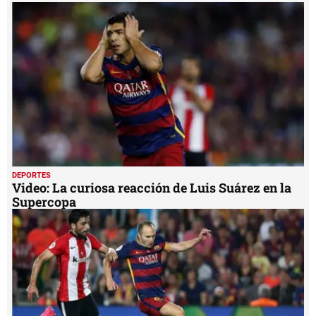
1
minute,
24
seconds
DEPORTES
Video: La curiosa reacción de Luis Suárez en la
Supercopa