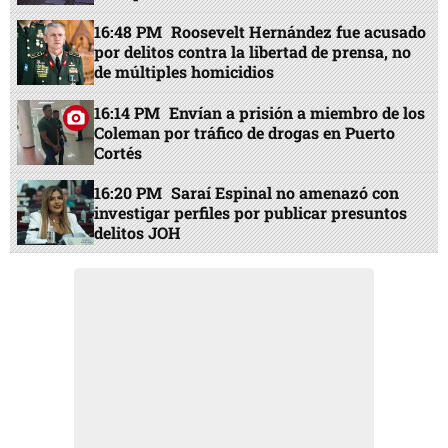
16:48 PM
Roosevelt Hernández fue acusado
por delitos contra la libertad de prensa, no
de múltiples homicidios
16:14 PM
Envían a prisión a miembro de los
Coleman por tráfico de drogas en Puerto
Cortés
16:20 PM
Saraí Espinal no amenazó con
investigar perfiles por publicar presuntos
delitos JOH