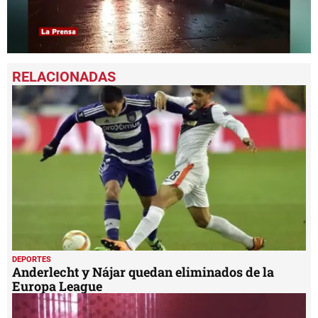
0
seconds
of
2
minutes,
15
seconds
DEPORTES
Anderlecht y Nájar quedan eliminados de la
Europa League