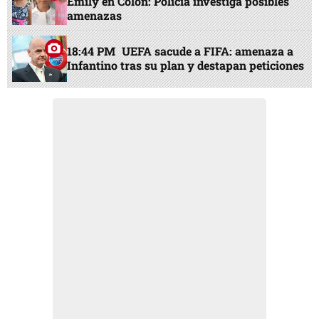
Emily en Colón: Policía investiga posibles
amenazas
18:44 PM
UEFA sacude a FIFA: amenaza a
Infantino tras su plan y destapan peticiones