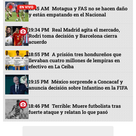
11:45 AM
Motagua y FAS no se hacen daño
y están empatando en el Nacional
19:34 PM
Real Madrid agita el mercado,
Rodri toma decisión y Barcelona cierra
acuerdo
18:55 PM
A prisión tres hondureños que
llevaban cuatro millones de lempiras en
efectivo en La Ceiba
19:15 PM
México sorprende a Concacaf y
anuncia decisión sobre Infantino en la FIFA
18:46 PM
Terrible: Muere futbolista tras
fuerte ataque y relatan lo que pasó