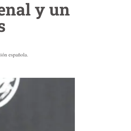
enal y un
s
ión española.