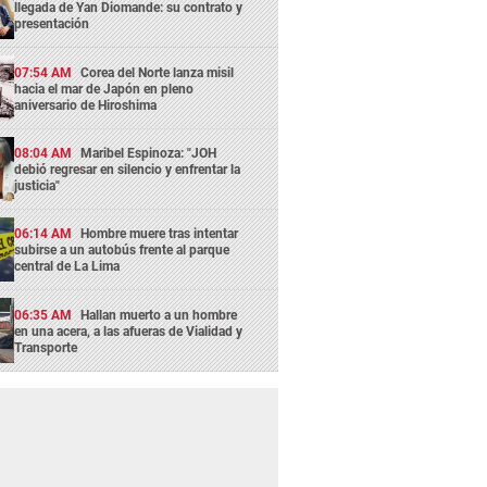
llegada de Yan Diomande: su contrato y
presentación
07:54 AM
Corea del Norte lanza misil
hacia el mar de Japón en pleno
aniversario de Hiroshima
08:04 AM
Maribel Espinoza: "JOH
debió regresar en silencio y enfrentar la
justicia"
06:14 AM
Hombre muere tras intentar
subirse a un autobús frente al parque
central de La Lima
06:35 AM
Hallan muerto a un hombre
en una acera, a las afueras de Vialidad y
Transporte