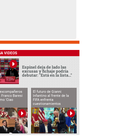
SA VIDEOS
Espinel deja de lado las
excusas y fichaje podría
debutar: "Está en la lista..."
 excompañeros
El futuro de Gianni
 Franco Baresi
Infantino al frente de la
imo 'Ciao
FIFA enfrenta
cuestionamientos