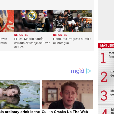
DEPORTES
DEPORTES
 joven
El Real Madrid habría
Honduras Progreso humilla
entus
cerrado el fichaje de David
al Motagua
MÁS LEÍ
de Gea
Mot
fir
Re
de
Mo
qu
Id
Ga