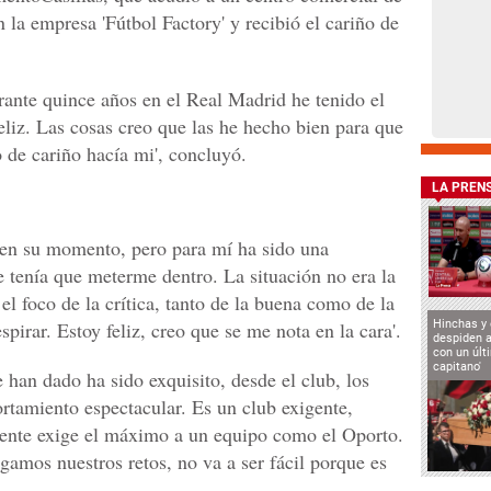
la empresa 'Fútbol Factory' y recibió el cariño de
ante quince años en el Real Madrid he tenido el
feliz. Las cosas creo que las he hecho bien para que
 de cariño hacía mi', concluyó.
LA PREN
 en su momento, pero para mí ha sido una
e tenía que meterme dentro. La situación no era la
el foco de la crítica, tanto de la buena como de la
pirar. Estoy feliz, creo que se me nota en la cara'.
Hinchas y
despiden a
con un últ
capitano'
 han dado ha sido exquisito, desde el club, los
rtamiento espectacular. Es un club exigente,
 gente exige el máximo a un equipo como el Oporto.
gamos nuestros retos, no va a ser fácil porque es