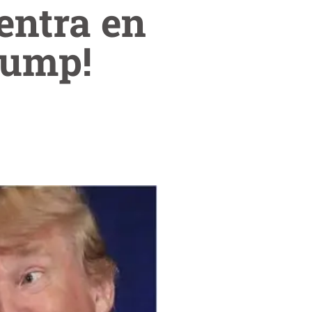
entra en
rump!