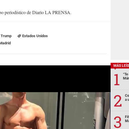
uipo periodístico de Diario LA PRENSA.
 Trump
Estados Unidos
Madrid
MÁS LEÍ
“Te 
Már
Co
a 
Fi
Má