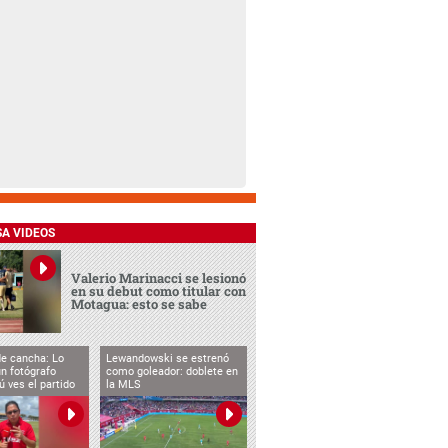
SA VIDEOS
Valerio Marinacci se lesionó
en su debut como titular con
Motagua: esto se sabe
de cancha: Lo
Lewandowski se estrenó
n fotógrafo
como goleador: doblete en
ú ves el partido
la MLS