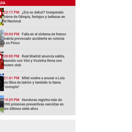
ADA
22:17 PM
¿Era su debut? Inesperado
héroe de Olimpia, festejos y bellezas en
el Nacional
20:04 PM
Falla en el sistema de frenos
habría provocado accidente en colonia
Los Pinos
20:00 PM
Real Madrid anuncia salida,
reunión con Vini y Vozinha firma con
nuevo club
21:41 PM
Milei vuelve a acusar a Lula
da Silva de ladrón y también lo llama
"corrupto"
19:29 PM
Honduras registra más de
390 prisiones preventivas vencidas en
los últimos siete años