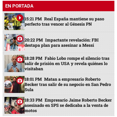
EN PORTADA
15:21 PM
Real España mantiene su paso
perfecto tras vencer al Génesis PN
20:22 PM
Impactante revelación: FBI
destapa plan para asesinar a Messi
18:28 PM
Fabio Lobo rompe el silencio tras
salir de prisión en USA y revela quiénes lo
visitaban
18:01 PM
Matan a empresario Roberto
Becker tras salir de su negocio en San Pedro
Sula
18:33 PM
Empresario Jaime Roberto Becker
asesinado en SPS se dedicaba a la venta de
motos