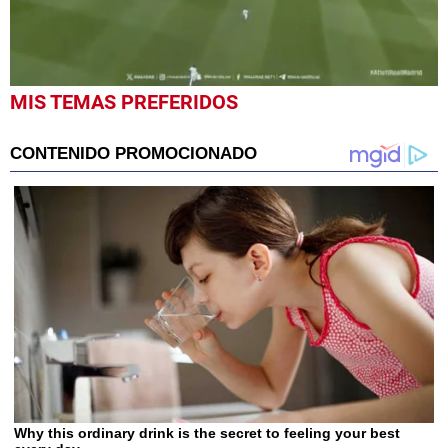
0
MIS TEMAS PREFERIDOS
seconds
of
51
seconds