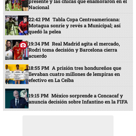
presente y las chicas que enamoraron en el
Nacional
22:42 PM
Tabla Copa Centroamericana:
Motagua sonríe y revés a Municipal; así
quedó la pelea
19:34 PM
Real Madrid agita el mercado,
Rodri toma decisión y Barcelona cierra
acuerdo
18:55 PM
A prisión tres hondureños que
llevaban cuatro millones de lempiras en
efectivo en La Ceiba
19:15 PM
México sorprende a Concacaf y
anuncia decisión sobre Infantino en la FIFA