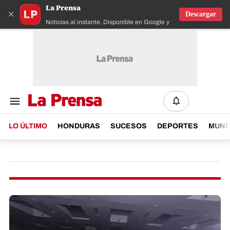
La Prensa
×
Descargar
Noticias al instante. Disponible en Google y IOS
LO ÚLTIMO
HONDURAS
SUCESOS
DEPORTES
MUN