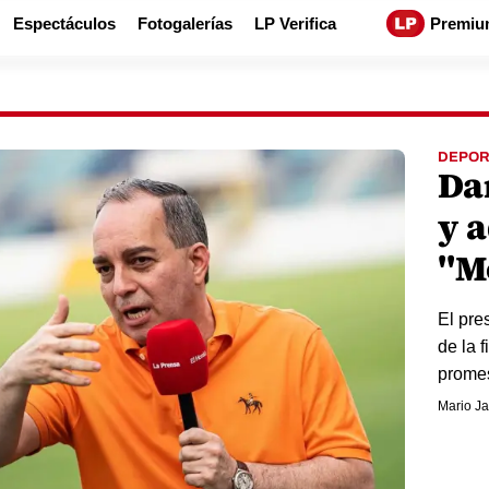
Espectáculos
Fotogalerías
LP Verifica
Premiu
DEPOR
Dan
y a
"M
El pre
de la 
prome
Mario Ja