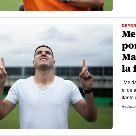
DEPOR
Mes
po
Mar
la 
"Me da
el del
llanto
Redacci