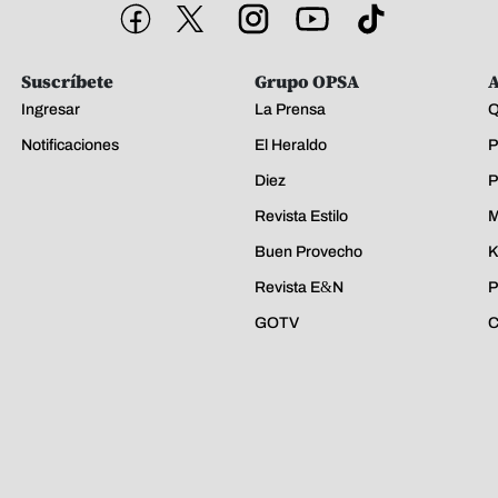
Suscríbete
Grupo OPSA
A
Ingresar
La Prensa
Q
Notificaciones
El Heraldo
P
Diez
P
Revista Estilo
M
Buen Provecho
K
Revista E&N
P
GOTV
C