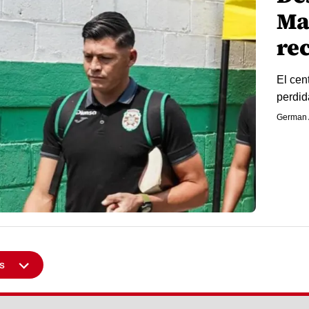
Ma
re
El cen
perdid
German 
s