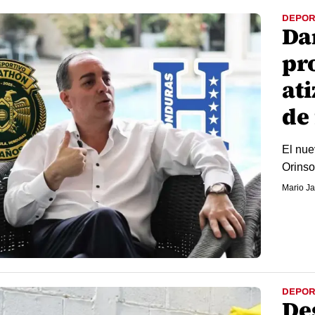
DEPOR
Da
pr
ati
de
El nue
Orinso
Mario Ja
DEPOR
De