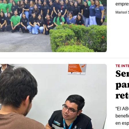
empres
Marisol 
TE INT
Se
pa
re
“El AB
benefi
en esp