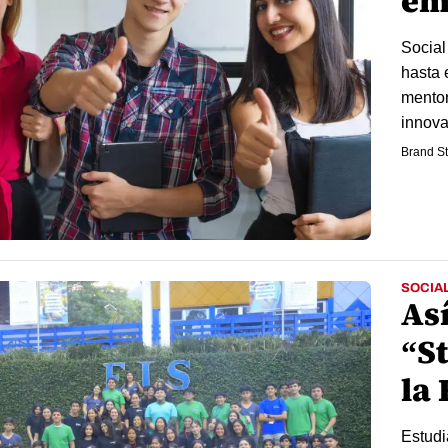
em
Social
hasta 
mentor
innova
Brand St
SOCIA
Así
“S
la 
Estudi