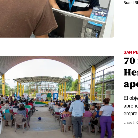
Brand St
SAN P
70
He
ap
El obj
aprend
empre
Lisseth 