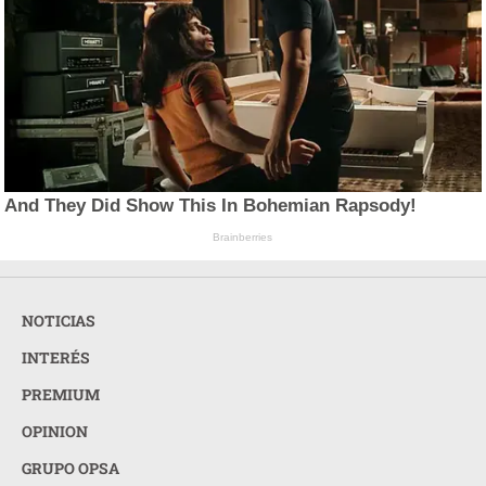
And They Did Show This In Bohemian Rapsody!
Brainberries
NOTICIAS
INTERÉS
PREMIUM
OPINION
GRUPO OPSA